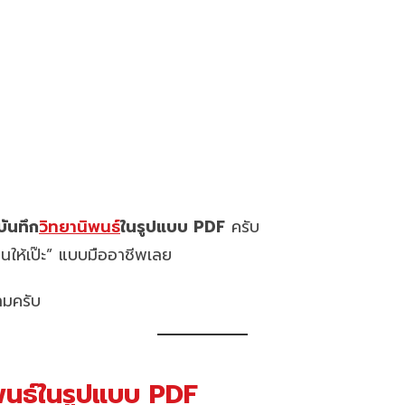
บันทึก
วิทยานิพนธ์
ในรูปแบบ PDF
ครับ
นให้เป๊ะ” แบบมืออาชีพเลย
ามครับ
ิพนธ์ในรูปแบบ PDF