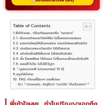
ประเมินราคาวิจัย (ฟรี)
Table of Contents
พี่เข้าใจเลย… ทำไมปริญญาเอกถึง “ดองยาว”
1. เริ่มจากเป้าหมายวิจัยให้ชัด ไม่งั้นหลงทางแน่นอน
2. แตกงานใหญ่ให้เป็นงานย่อย งานจะไม่หลอนอีกต่อไป
3. ประเมินเวลาแบบโลกจริง ไม่ใช่โลกสวย
4. สร้างไทม์ไลน์ให้เห็นภาพ ไม่ใช่แค่คิดในหัว
5. ตั้ง Deadline ให้ตัวเอง ไม่งั้นงานจะยืดเองอัตโนมัติ
6. แผนมีไว้ปรับ ไม่ได้มีไว้บูชา
มุมมองจากพี่ (ประสบการณ์ 15 ปี)
สรุปให้จำง่าย
FAQ: คำถามที่น้องๆ ถามพี่บ่อย
อ่านจบแล้ว... ยังรู้สึกว่า "งานวิจัย" เป็นเรื่องยาก?
พี่เข้าใจเลย… ทำไม
ปริญญาเอก
ถึง