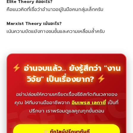
Elite Theory คืออะไร?
คือแนวคิดที่เชื่อว่าอำนาจอยู่ในมือคนกลุ่มเล็กครับ
Marxist Theory เน้นอะไร?
เน้นความขัดแย้งทางชนชั้นและความเหลื่อมล้ำครับ
อ่านจบแล้ว... ยังรู้สึกว่า "งาน
วิจัย" เป็นเรื่องยาก?
ESEAR
อย่าปล่อยให้ความเครียดเรื่องธีซิสกัดกินเวลาของ
คุณ ให้ทีมงานมืออาชีพจาก
อิมเพรส เลกาซี่
เป็นที่
ปรึกษา เราพร้อมดูแลคุณทุกขั้นตอน
ทักไลน์ปรึกษาทันที