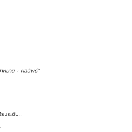
้าหมาย + ผลลัพธ์”
รียนระดับ…
…