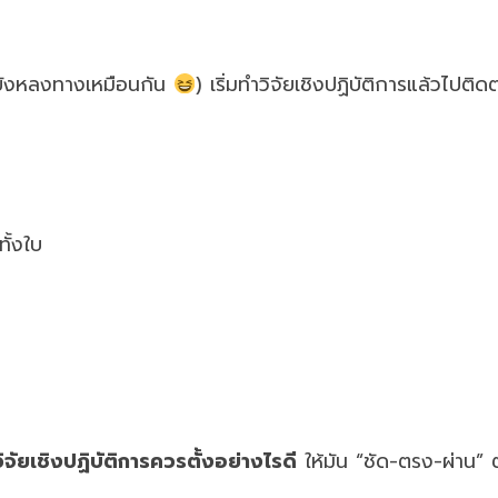
็ยังหลงทางเหมือนกัน
) เริ่มทำวิจัยเชิงปฏิบัติการแล้วไปติด
ั้งใบ
ิจัยเชิงปฏิบัติการควรตั้งอย่างไรดี
ให้มัน “ชัด-ตรง-ผ่าน” 