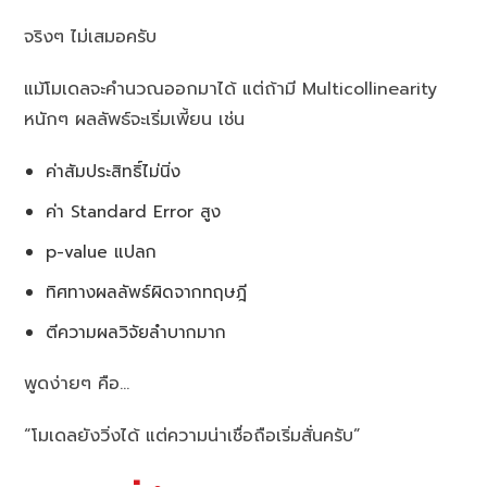
จริงๆ ไม่เสมอครับ
แม้โมเดลจะคำนวณออกมาได้ แต่ถ้ามี Multicollinearity
หนักๆ ผลลัพธ์จะเริ่มเพี้ยน เช่น
ค่าสัมประสิทธิ์ไม่นิ่ง
ค่า Standard Error สูง
p-value แปลก
ทิศทางผลลัพธ์ผิดจากทฤษฎี
ตีความผลวิจัยลำบากมาก
พูดง่ายๆ คือ…
“โมเดลยังวิ่งได้ แต่ความน่าเชื่อถือเริ่มสั่นครับ”