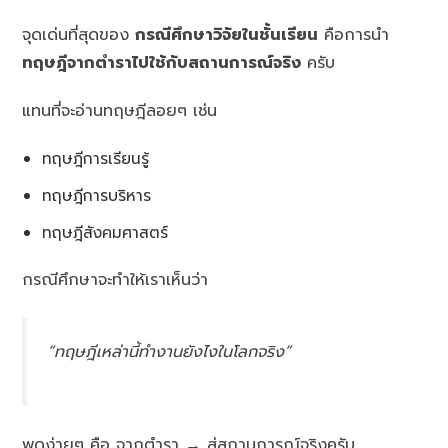
จุดเด่นที่สุดของ
กรณีศึกษาวิจัยในชั้นเรียน
คือการนำ
ทฤษฎีจากตำราไปใช้กับสถานการณ์จริง
ครับ
แทนที่จะอ่านทฤษฎีลอยๆ เช่น
ทฤษฎีการเรียนรู้
ทฤษฎีการบริหาร
ทฤษฎีสังคมศาสตร์
กรณีศึกษาจะทำให้เราเห็นว่า
“ทฤษฎีเหล่านี้ทำงานยังไงในโลกจริง”
พูดง่ายๆ คือ จากตำรา → สู่สถานการณ์จริงครับ