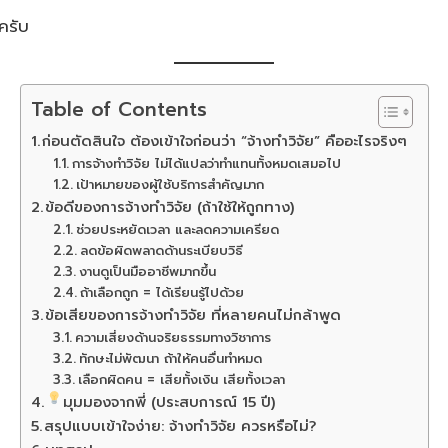
ครับ
Table of Contents
ก่อนตัดสินใจ ต้องเข้าใจก่อนว่า “จ้างทำวิจัย” คืออะไรจริงๆ
การจ้างทำวิจัย ไม่ได้แปลว่าทำแทนทั้งหมดเสมอไป
เป้าหมายของผู้ใช้บริการสำคัญมาก
ข้อดีของการจ้างทำวิจัย (ถ้าใช้ให้ถูกทาง)
ช่วยประหยัดเวลา และลดความเครียด
ลดข้อผิดพลาดด้านระเบียบวิธี
งานดูเป็นมืออาชีพมากขึ้น
ถ้าเลือกถูก = ได้เรียนรู้ไปด้วย
ข้อเสียของการจ้างทำวิจัย ที่หลายคนไม่กล้าพูด
ความเสี่ยงด้านจริยธรรมทางวิชาการ
ทักษะไม่พัฒนา ถ้าให้คนอื่นทำหมด
เลือกผิดคน = เสียทั้งเงิน เสียทั้งเวลา
มุมมองจากพี่ (ประสบการณ์ 15 ปี)
สรุปแบบเข้าใจง่าย: จ้างทำวิจัย ควรหรือไม่?