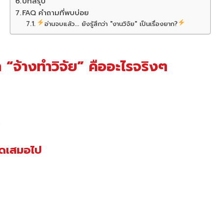
บทสรุป
FAQ คำถามที่พบบ่อย
อ่านจบแล้ว... ยังรู้สึกว่า "งานวิจัย" เป็นเรื่องยาก?
า “จ้างทำวิจัย” คืออะไรจริงๆ
ว
หมดเสมอไป