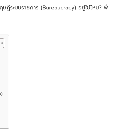
ฤษฎีระบบราชการ (Bureaucracy) อยู่ใช่ไหม? พี่
y)