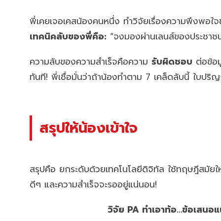
พี่เคยเจอเคสน้องคนหนึ่ง ทำวิจัยเรื่องความพึงพอใจ
เทคนิคลับของพี่คือ:
“จงมองผ่านเลนส์ของประชาชนผู
ความลับของความสำเร็จคือความ
รับผิดชอบ
ต่อข้อม
ทันที! พี่เชื่อมั่นว่าถ้าน้องทำตาม 7 เคล็ดลับนี้ ใบปร
สรุป
ให้น้องเข้าใจ
สรุปคือ ยกระดับด้วยเทคโนโลยีดิจิทัล ใช้ทฤษฎีสมัยใหม
ดีๆ และความสำเร็จจะรออยู่แน่นอน!
วิจัย PA ทำเอาท้อ…ข้อเสนอแน