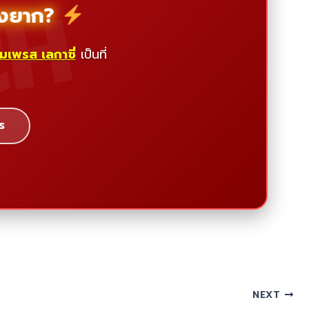
CH
ื่องยาก?
ิมเพรส เลกาซี่
เป็นที่
ร
NEXT