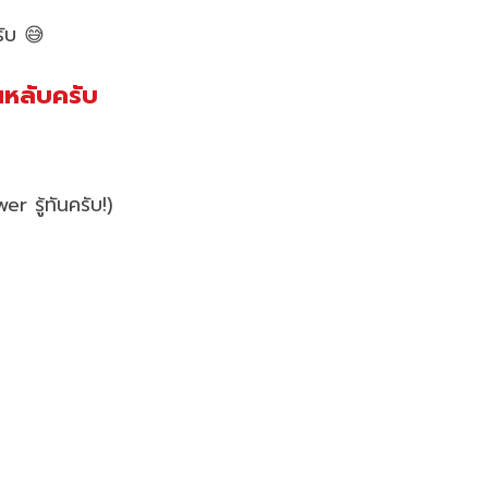
ับ 😅
นหลับครับ
r รู้ทันครับ!)