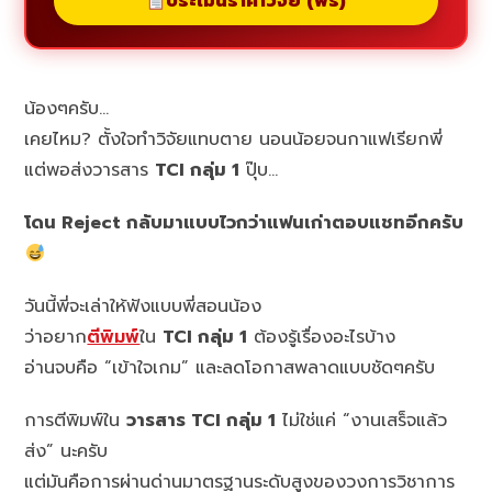
ประเมินราคาวิจัย (ฟรี)
น้องๆครับ…
เคยไหม? ตั้งใจทำวิจัยแทบตาย นอนน้อยจนกาแฟเรียกพี่
แต่พอส่งวารสาร
TCI กลุ่ม 1
ปุ๊บ…
โดน Reject กลับมาแบบไวกว่าแฟนเก่าตอบแชทอีกครับ
วันนี้พี่จะเล่าให้ฟังแบบพี่สอนน้อง
ว่าอยาก
ตีพิมพ์
ใน
TCI กลุ่ม 1
ต้องรู้เรื่องอะไรบ้าง
อ่านจบคือ “เข้าใจเกม” และลดโอกาสพลาดแบบชัดๆครับ
การตีพิมพ์ใน
วารสาร TCI กลุ่ม 1
ไม่ใช่แค่ “งานเสร็จแล้ว
ส่ง” นะครับ
แต่มันคือการผ่านด่านมาตรฐานระดับสูงของวงการวิชาการ