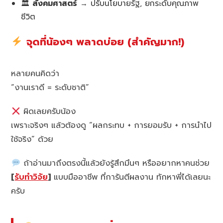
🏛
สังคมศาสตร์
→ ปรับนโยบายรัฐ, ยกระดับคุณภาพ
ชีวิต
จุดที่น้องๆ พลาดบ่อย (สำคัญมาก!)
หลายคนคิดว่า
“งานเราดี = ระดับชาติ”
ผิดเลยครับน้อง
เพราะจริงๆ แล้วต้องดู “ผลกระทบ + การยอมรับ + การนำไป
ใช้จริง” ด้วย
ถ้าอ่านมาถึงตรงนี้แล้วยังรู้สึกมึนๆ หรืออยากหาคนช่วย
[
รับทำวิจัย
]
แบบมืออาชีพ ที่การันตีผลงาน ทักหาพี่ได้เลยนะ
ครับ