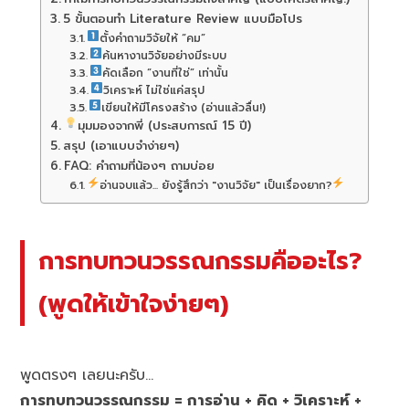
5 ขั้นตอนทำ Literature Review แบบมือโปร
ตั้งคำถามวิจัยให้ “คม”
ค้นหางานวิจัยอย่างมีระบบ
คัดเลือก “งานที่ใช่” เท่านั้น
วิเคราะห์ ไม่ใช่แค่สรุป
เขียนให้มีโครงสร้าง (อ่านแล้วลื่น!)
มุมมองจากพี่ (ประสบการณ์ 15 ปี)
สรุป (เอาแบบจำง่ายๆ)
FAQ: คำถามที่น้องๆ ถามบ่อย
อ่านจบแล้ว... ยังรู้สึกว่า "งานวิจัย" เป็นเรื่องยาก?
การทบทวนวรรณกรรมคืออะไร?
(พูดให้เข้าใจง่ายๆ)
พูดตรงๆ เลยนะครับ…
การทบทวนวรรณกรรม = การอ่าน + คิด + วิเคราะห์ +