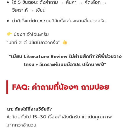
ใช้ 5 ขั้นตอน: ตั้งคำถาม → ค้นหา → คัดเลือก →
วิเคราะห์ → เขียน
ทำดีตั้งแต่ต้น = งานวิจัยทั้งเล่มจะง่ายขึ้นมากครับ
น้องๆ จำไว้นะครับ
“บทที่ 2 ดี มีชัยไปกว่าครึ่ง”
“เขียน Literature Review ไม่ผ่านสักที? ให้พี่ช่วยวาง
โครง + วิเคราะห์แบบมือโปร ปรึกษาฟรี!”
FAQ: คำถามที่น้องๆ ถามบ่อย
Q1: ต้องใช้กี่งานวิจัยดี?
A: โดยทั่วไป 15–30 เรื่องกำลังดีครับ แต่เน้นคุณภาพ
มากกว่าจำนวน