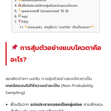
ข้อเสียที่ต้องระวัง
เมื่อไหร่ควรใช้การสุ่มตัวอย่างแบบโควตา
มุมมองจากพี่ (ประสบการณ์ 15 ปี)
สรุป
FAQ
อ่านจบแล้ว... ยังรู้สึกว่า "งานวิจัย" เป็นเรื่องยาก?
การสุ่มตัวอย่างแบบโควตาคือ
อะไร?
ลองคิดง่ายๆ นะครับ การสุ่มตัวอย่างแบบโควตาเป็น
เทคนิคแบบไม่ใช้ความน่าจะเป็น
(Non-Probability
Sampling)
พี่จะเริ่มจาก
แบ่งประชากรออกเป็นกลุ่มย่อย
ตามลักษณะ