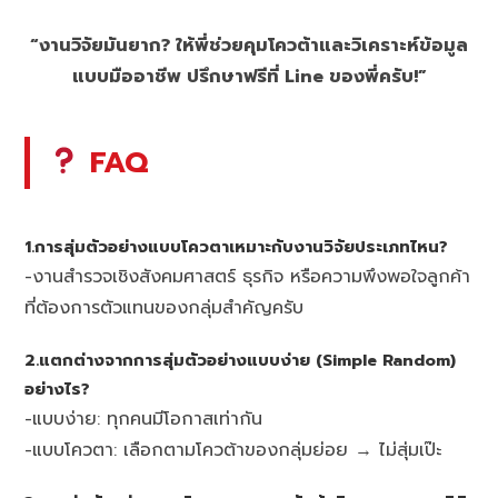
“งานวิจัยมันยาก? ให้พี่ช่วยคุมโควต้าและวิเคราะห์ข้อมูล
แบบมืออาชีพ ปรึกษาฟรีที่ Line ของพี่ครับ!”
FAQ
1.การสุ่มตัวอย่างแบบโควตาเหมาะกับงานวิจัยประเภทไหน?
-งานสำรวจเชิงสังคมศาสตร์ ธุรกิจ หรือความพึงพอใจลูกค้า
ที่ต้องการตัวแทนของกลุ่มสำคัญครับ
2.แตกต่างจากการสุ่มตัวอย่างแบบง่าย (Simple Random)
อย่างไร?
-แบบง่าย: ทุกคนมีโอกาสเท่ากัน
-แบบโควตา: เลือกตามโควต้าของกลุ่มย่อย → ไม่สุ่มเป๊ะ