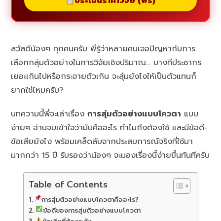
ประเมินราคาวิจัย (ฟรี)
สวัสดีน้องๆ ทุกคนครับ พี่รู้ว่าหลายคนเจอปัญหากับการ
เลือกกลุ่มตัวอย่างในการวิจัยเชิงปริมาณ… บางทีประชากร
เยอะเกินไปหรือกระจายตัวเกิน จะสุ่มยังไงให้เป็นตัวแทนก็
ยากใช่ไหมครับ?
บทความนี้พี่จะเล่าเรื่อง
การสุ่มตัวอย่างแบบโควตา
แบบ
ง่ายๆ อ่านจบเข้าใจว่ามันคืออะไร ทำไมถึงต้องใช้ และมีข้อดี-
ข้อเสียยังไง พร้อมเคล็ดลับจากประสบการณ์จริงที่ใช้มา
มากกว่า 15 ปี รับรองว่าน้องๆ จะมองเรื่องนี้ง่ายขึ้นทันทีครับ
Table of Contents
การสุ่มตัวอย่างแบบโควตาคืออะไร?
ข้อดีของการสุ่มตัวอย่างแบบโควตา