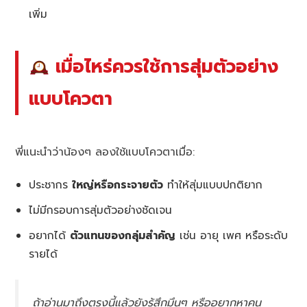
เพิ่ม
เมื่อไหร่ควรใช้การสุ่มตัวอย่าง
แบบโควตา
พี่แนะนำว่าน้องๆ ลองใช้แบบโควตาเมื่อ:
ประชากร
ใหญ่หรือกระจายตัว
ทำให้สุ่มแบบปกติยาก
ไม่มีกรอบการสุ่มตัวอย่างชัดเจน
อยากได้
ตัวแทนของกลุ่มสำคัญ
เช่น อายุ เพศ หรือระดับ
รายได้
ถ้าอ่านมาถึงตรงนี้แล้วยังรู้สึกมึนๆ หรืออยากหาคน