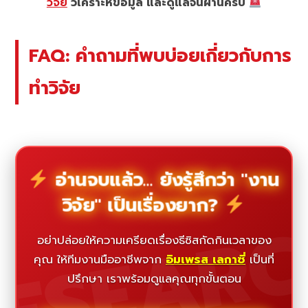
วิจัย
วิเคราะห์ข้อมูล และดูแลจนผ่านครับ
FAQ: คำถามที่พบบ่อยเกี่ยวกับการ
ทำวิจัย
อ่านจบแล้ว... ยังรู้สึกว่า "งาน
วิจัย" เป็นเรื่องยาก?
ESEAR
อย่าปล่อยให้ความเครียดเรื่องธีซิสกัดกินเวลาของ
คุณ ให้ทีมงานมืออาชีพจาก
อิมเพรส เลกาซี่
เป็นที่
ปรึกษา เราพร้อมดูแลคุณทุกขั้นตอน