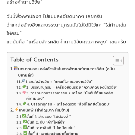
สร้างคำถามวิจัย”
วันนี้พี่จะพาน้องๆ ไปแบบละเอียดมากๆ เลยครับ
ว่าแหล่งอ้างอิงและบรรณานุกรมมันไม่ได้มีไว้แค่ “ใส่ท้ายเล่ม
ให้ครบ”
แต่มันคือ “เครื่องจักรผลิตคำถามวิจัยคุณภาพสูง” เลยครับ
Table of Contents
บทบาทของแหล่งอ้างอิงในการพัฒนาคำถามการวิจัย (ฉบับ
ขยายลึก)
1. แหล่งอ้างอิง = “แผนที่โลกของงานวิจัย”
2. บรรณานุกรม = เครื่องย้อนรอย “ความคิดของนักวิจัย”
3. การทบทวนวรรณกรรม = เครื่อง “บังคับให้สมองคิด
คำถามเอง”
4. บรรณานุกรม = เครื่องตรวจ “สิ่งที่โลกยังไม่ตอบ”
เทคนิคพี่ (สำคัญมาก ห้ามข้าม)
ขั้นที่ 1: อ่านแบบ “ไม่ต้องจำ”
ขั้นที่ 2: จับ “คำที่โผล่ซ้ำ”
ขั้นที่ 3: หาสิ่งที่ “ไม่เหมือนกัน”
ขั้นที่ 4: เอาช่องว่างมาตั้งคำถาม