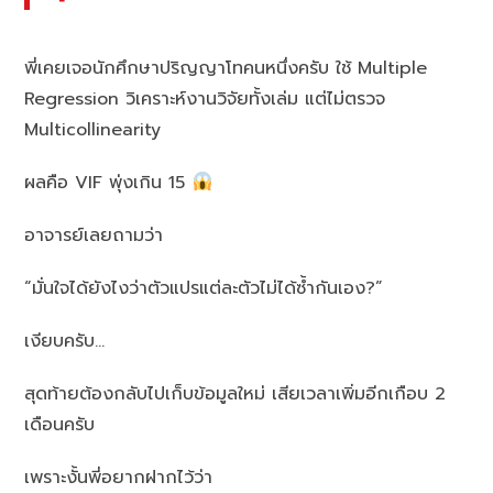
พี่เคยเจอนักศึกษาปริญญาโทคนหนึ่งครับ ใช้ Multiple
Regression วิเคราะห์งานวิจัยทั้งเล่ม แต่ไม่ตรวจ
Multicollinearity
ผลคือ VIF พุ่งเกิน 15
อาจารย์เลยถามว่า
“มั่นใจได้ยังไงว่าตัวแปรแต่ละตัวไม่ได้ซ้ำกันเอง?”
เงียบครับ…
สุดท้ายต้องกลับไปเก็บข้อมูลใหม่ เสียเวลาเพิ่มอีกเกือบ 2
เดือนครับ
เพราะงั้นพี่อยากฝากไว้ว่า