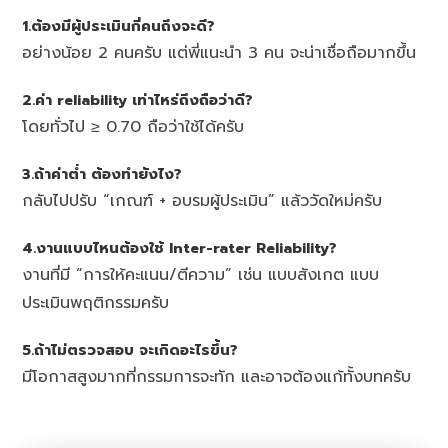
1.ต้องมีผู้ประเมินกี่คนถึงจะดี?
อย่างน้อย 2 คนครับ แต่พี่แนะนำ 3 คน จะน่าเชื่อถือมากขึ้น
2.ค่า reliability เท่าไหร่ถึงถือว่าดี?
โดยทั่วไป ≥ 0.70 ถือว่าใช้ได้ครับ
3.ถ้าค่าต่ำ ต้องทำยังไง?
กลับไปปรับ “เกณฑ์ + อบรมผู้ประเมิน” แล้ววัดใหม่ครับ
4.งานแบบไหนต้องใช้ Inter-rater Reliability?
งานที่มี “การให้คะแนน/ตีความ” เช่น แบบสังเกต แบบ
ประเมินพฤติกรรมครับ
5.ถ้าไม่ตรวจสอบ จะเกิดอะไรขึ้น?
มีโอกาสสูงมากที่กรรมการจะทัก และอาจต้องแก้ทั้งบทครับ