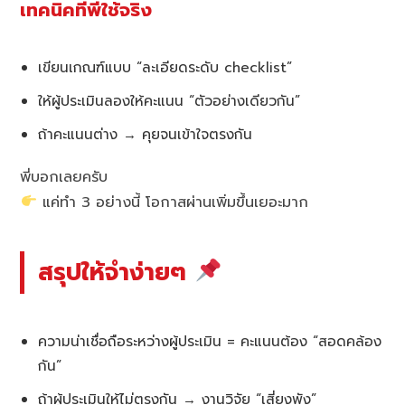
เทคนิคที่พี่ใช้จริง
เขียนเกณฑ์แบบ “ละเอียดระดับ checklist”
ให้ผู้ประเมินลองให้คะแนน “ตัวอย่างเดียวกัน”
ถ้าคะแนนต่าง → คุยจนเข้าใจตรงกัน
พี่บอกเลยครับ
แค่ทำ 3 อย่างนี้ โอกาสผ่านเพิ่มขึ้นเยอะมาก
สรุปให้จำง่ายๆ
ความน่าเชื่อถือระหว่างผู้ประเมิน = คะแนนต้อง “สอดคล้อง
กัน”
ถ้าผู้ประเมินให้ไม่ตรงกัน → งานวิจัย “เสี่ยงพัง”