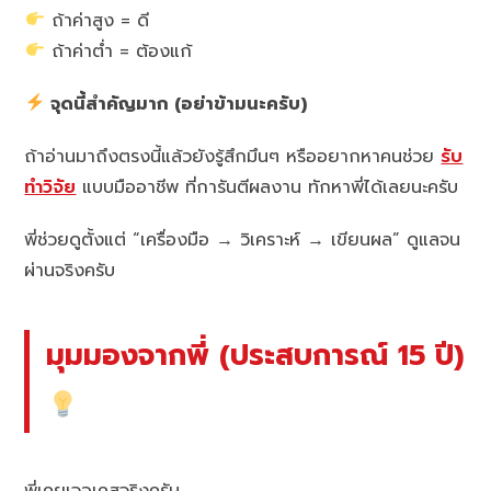
ถ้าค่าสูง = ดี
ถ้าค่าต่ำ = ต้องแก้
จุดนี้สำคัญมาก (อย่าข้ามนะครับ)
ถ้าอ่านมาถึงตรงนี้แล้วยังรู้สึกมึนๆ หรืออยากหาคนช่วย
รับ
ทำวิจัย
แบบมืออาชีพ ที่การันตีผลงาน ทักหาพี่ได้เลยนะครับ
พี่ช่วยดูตั้งแต่ “เครื่องมือ → วิเคราะห์ → เขียนผล” ดูแลจน
ผ่านจริงครับ
มุมมองจากพี่ (ประสบการณ์ 15 ปี)