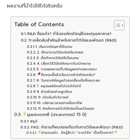
ผลงานที่นำไปใช้ได้จริงครับ
Table of Contents
R&D คืออะไร? ทำไมองค์กรใหญ่ถึงลงทุนมหาศาล?
11 เคล็ดลับสำคัญสำหรับการทำวิจัยและพัฒนา (R&D)
1. เริ่มจากปัญหาที่ชัดเจน
2. ศึกษางานวิจัยเดิมให้มากพอ
3. ตั้งคำถามวิจัยให้เฉียบคม
4. เลือกวิธีวิจัยให้เหมาะกับเป้าหมาย
5. วางแผนการเก็บข้อมูลอย่างรอบคอบ
ถึงตรงนี้แล้วเริ่มปวดหัวใช่ไหมครับ?
6. วิเคราะห์ข้อมูลด้วยเครื่องมือที่เหมาะสม
7. สรุปผลให้คนทั่วไปเข้าใจได้
8. อ้างอิงอย่างถูกต้อง
9. เปิดรับคำวิจารณ์
10. บริหารเวลาอย่างมืออาชีพ
11. คิดถึงการนำไปใช้จริงตั้งแต่วันแรก
มุมมองจากพี่ (ประสบการณ์ 15 ปี)
สรุป
FAQ: คำถามที่พบบ่อยเกี่ยวกับการวิจัยและพัฒนา (R&D)
อ่านจบแล้ว... ยังรู้สึกว่า "งานวิจัย" เป็นเรื่องยาก?