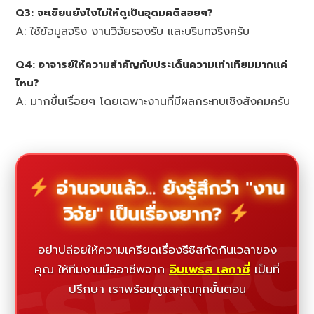
Q3: จะเขียนยังไงไม่ให้ดูเป็นอุดมคติลอยๆ?
A: ใช้ข้อมูลจริง งานวิจัยรองรับ และบริบทจริงครับ
Q4: อาจารย์ให้ความสำคัญกับประเด็นความเท่าเทียมมากแค่
ไหน?
A: มากขึ้นเรื่อยๆ โดยเฉพาะงานที่มีผลกระทบเชิงสังคมครับ
อ่านจบแล้ว... ยังรู้สึกว่า "งาน
วิจัย" เป็นเรื่องยาก?
ESEAR
อย่าปล่อยให้ความเครียดเรื่องธีซิสกัดกินเวลาของ
คุณ ให้ทีมงานมืออาชีพจาก
อิมเพรส เลกาซี่
เป็นที่
ปรึกษา เราพร้อมดูแลคุณทุกขั้นตอน