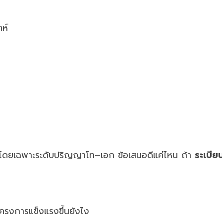
าห์
ัย โดยเฉพาะระดับปริญญาโท–เอก ข้อเสนอดีแค่ไหน ถ้า
ระเบีย
ครงการแข็งแรงขึ้นยังไง