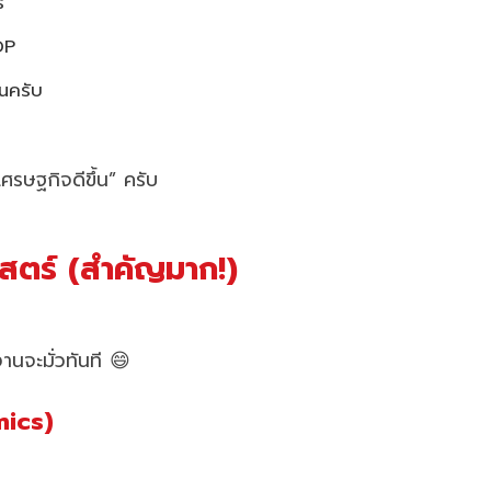
์
DP
้นครับ
ศรษฐกิจดีขึ้น” ครับ
สตร์ (สำคัญมาก!)
านจะมั่วทันที 😄
mics)