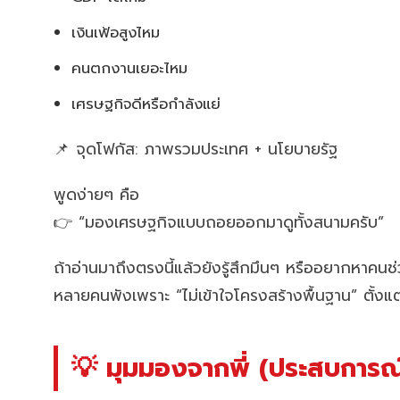
เงินเฟ้อสูงไหม
คนตกงานเยอะไหม
เศรษฐกิจดีหรือกำลังแย่
📌 จุดโฟกัส: ภาพรวมประเทศ + นโยบายรัฐ
พูดง่ายๆ คือ
👉 “มองเศรษฐกิจแบบถอยออกมาดูทั้งสนามครับ”
ถ้าอ่านมาถึงตรงนี้แล้วยังรู้สึกมึนๆ หรืออยากหาคน
หลายคนพังเพราะ “ไม่เข้าใจโครงสร้างพื้นฐาน” ตั้งแต
💡 มุมมองจากพี่ (ประสบการณ์