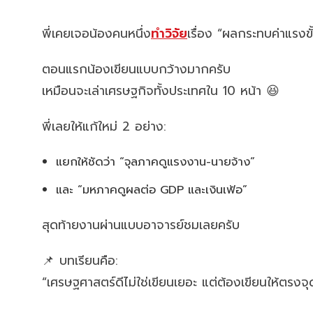
พี่เคยเจอน้องคนหนึ่ง
ทำวิจัย
เรื่อง “ผลกระทบค่าแรงข
ตอนแรกน้องเขียนแบบกว้างมากครับ
เหมือนจะเล่าเศรษฐกิจทั้งประเทศใน 10 หน้า 😆
พี่เลยให้แก้ใหม่ 2 อย่าง:
แยกให้ชัดว่า “จุลภาคดูแรงงาน-นายจ้าง”
และ “มหภาคดูผลต่อ GDP และเงินเฟ้อ”
สุดท้ายงานผ่านแบบอาจารย์ชมเลยครับ
📌 บทเรียนคือ:
“เศรษฐศาสตร์ดีไม่ใช่เขียนเยอะ แต่ต้องเขียนให้ตรงจุ