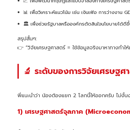
📈 เพื่อพัฒนาทฤษฎีและแบบจำลองทางเศรษฐศาสตร
📊 เพื่อวิเคราะห์แนวโน้ม เช่น เงินเฟ้อ การว่างงาน G
🏛️ เพื่อช่วยรัฐบาลหรือองค์กรตัดสินใจนโยบายได้ดีขึ
สรุปสั้นๆ:
👉 “วิจัยเศรษฐศาสตร์ = ใช้ข้อมูลจริงมาหาทางทำให้เ
🔬 ระดับของการวิจัยเศรษฐศา
พี่แนะนำว่า น้องต้องแยก 2 โลกนี้ให้ออกครับ ไม่งั้นง
1) เศรษฐศาสตร์จุลภาค (Microecono