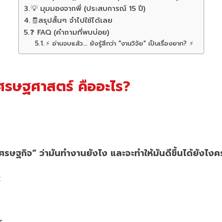
💡 มุมมองจากพี่ (ประสบการณ์ 15 ปี)
🧾สรุปสั้นๆ จำไปใช้ได้เลย
❓ FAQ (คำถามที่พบบ่อย)
⚡ อ่านจบแล้ว... ยังรู้สึกว่า "งานวิจัย" เป็นเรื่องยาก? ⚡
เศรษฐศาสตร์ คืออะไร?
ษฐกิจ” ว่ามันทำงานยังไง และจะทำให้มันดีขึ้นได้ยังไงค
: