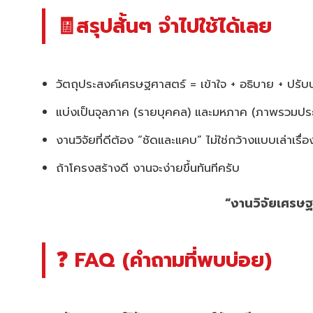
🧾สรุปสั้นๆ จำไปใช้ได้เลย
วัตถุประสงค์เศรษฐศาสตร์ = เข้าใจ + อธิบาย + ปรั
แบ่งเป็นจุลภาค (รายบุคคล) และมหภาค (ภาพรวมปร
งานวิจัยที่ดีต้อง “ชัดและแคบ” ไม่ใช่กว้างแบบเล่าเรื่อ
ถ้าโครงสร้างดี งานจะง่ายขึ้นทันทีครับ
“งานวิจัยเศรษฐศ
❓ FAQ (คำถามที่พบบ่อย)