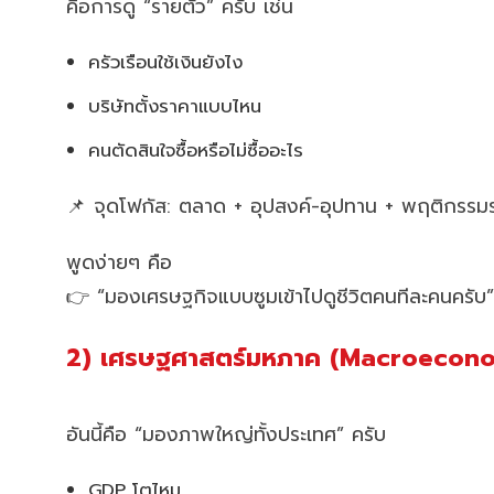
คือการดู “รายตัว” ครับ เช่น
ครัวเรือนใช้เงินยังไง
บริษัทตั้งราคาแบบไหน
คนตัดสินใจซื้อหรือไม่ซื้ออะไร
📌 จุดโฟกัส: ตลาด + อุปสงค์-อุปทาน + พฤติกรรม
พูดง่ายๆ คือ
👉 “มองเศรษฐกิจแบบซูมเข้าไปดูชีวิตคนทีละคนครับ”
2) เศรษฐศาสตร์มหภาค (Macroecono
อันนี้คือ “มองภาพใหญ่ทั้งประเทศ” ครับ
GDP โตไหม