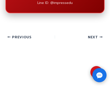
Line ID: @impressedu
PREVIOUS
NEXT
⇧