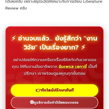
ได้เลยครับ เพราะสรุปจะจัดให้เหมาะกับการเขียน Literature
Review ครับ
⚡ อ่านจบแล้ว... ยังรู้สึกว่า "งาน
วิจัย" เป็นเรื่องยาก? ⚡
ESEAR
อย่าปล่อยให้ความเครียดเรื่องธีซิสกัดกินเวลาของ
คุณ ให้ทีมงานมืออาชีพจาก
อิมเพรส เลกาซี่
เป็นที่
ปรึกษา เราพร้อมดูแลคุณทุกขั้นตอน
👉
ทักไลน์ปรึกษาทันที
🌐
ดูบริการรับทำวิจัยครบวงจร