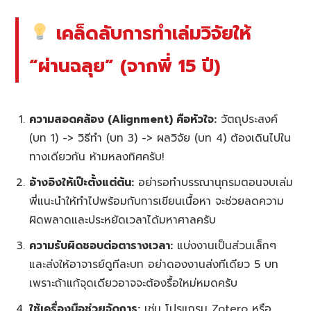
เคล็ดลับการทำเล่มวิจัยให้
“ผ่านฉลุย” (จากพี่ 15 ปี)
ความสอดคล้อง (Alignment) คือหัวใจ:
วัตถุประสงค์
(บท 1) -> วิธีทำ (บท 3) -> ผลวิจัย (บท 4) ต้องเดินไปใน
ทางเดียวกัน ห้ามหลงทิศครับ!
อ้างอิงให้เป๊ะตั้งแต่ต้น:
อย่ารอทำบรรณานุกรมตอนจบเล่ม
พี่แนะนำให้ทำไปพร้อมกับการเขียนเนื้อหา จะช่วยลดความ
ผิดพลาดและประหยัดเวลาได้มหาศาลครับ
ความรับผิดชอบต่อตารางเวลา:
แบ่งงานเป็นส่วนเล็กๆ
และส่งให้อาจารย์ดูทีละบท อย่าดองงานส่งทีเดียว 5 บท
เพราะถ้าแก้จุดเดียวอาจจะต้องรื้อใหม่หมดครับ
ใช้เครื่องมือช่วยจัดการ:
เช่น โปรแกรม Zotero หรือ