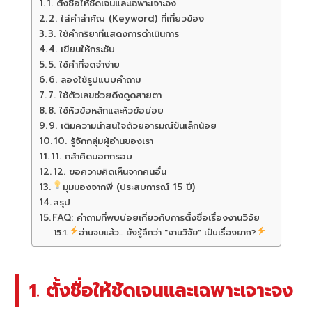
1. ตั้งชื่อให้ชัดเจนและเฉพาะเจาะจง
2. ใส่คำสำคัญ (Keyword) ที่เกี่ยวข้อง
3. ใช้คำกริยาที่แสดงการดำเนินการ
4. เขียนให้กระชับ
5. ใช้คำที่จดจำง่าย
6. ลองใช้รูปแบบคำถาม
7. ใช้ตัวเลขช่วยดึงดูดสายตา
8. ใช้หัวข้อหลักและหัวข้อย่อย
9. เติมความน่าสนใจด้วยอารมณ์ขันเล็กน้อย
10. รู้จักกลุ่มผู้อ่านของเรา
11. กล้าคิดนอกกรอบ
12. ขอความคิดเห็นจากคนอื่น
มุมมองจากพี่ (ประสบการณ์ 15 ปี)
สรุป
FAQ: คำถามที่พบบ่อยเกี่ยวกับการตั้งชื่อเรื่องงานวิจัย
อ่านจบแล้ว... ยังรู้สึกว่า "งานวิจัย" เป็นเรื่องยาก?
1. ตั้งชื่อให้ชัดเจนและเฉพาะเจาะจง