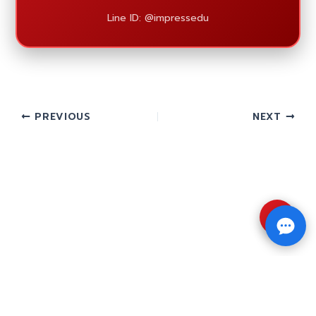
Line ID: @impressedu
PREVIOUS
NEXT
⇧