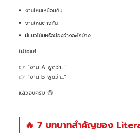
งานไหนเหมือนกัน
งานไหนต่างกัน
มีแนวโน้มหรือช่องว่างอะไรบ้าง
ไม่ใช่แค่
👉 “งาน A พูดว่า…”
👉 “งาน B พูดว่า…”
แล้วจบครับ 😅
🔥 7 บทบาทสำคัญของ Literat