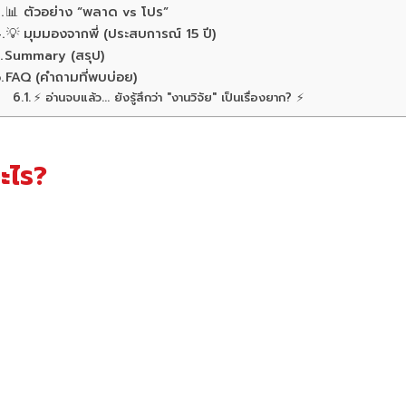
📊 ตัวอย่าง “พลาด vs โปร”
💡 มุมมองจากพี่ (ประสบการณ์ 15 ปี)
Summary (สรุป)
FAQ (คำถามที่พบบ่อย)
⚡ อ่านจบแล้ว... ยังรู้สึกว่า "งานวิจัย" เป็นเรื่องยาก? ⚡
อะไร?