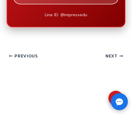
Line ID: @impressedu
PREVIOUS
NEXT
⇧