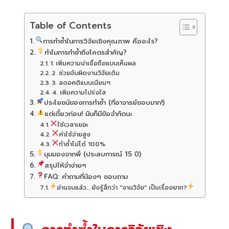
Table of Contents
การทำซ้ำในการวิจัยเชิงคุณภาพ คืออะไร?
ทำไมการทำซ้ำถึงโคตรสำคัญ?
1. เพิ่มความน่าเชื่อถือแบบเห็นผล
2. ช่วยจับผิดงานวิจัยเดิม
3. ลดอคติแบบเนียนๆ
4. เพิ่มความโปร่งใส
ประโยชน์ของการทำซ้ำ (ที่อาจารย์ชอบมาก!)
แต่เดี๋ยวก่อน! มันก็มีข้อจำกัดนะ
ใช้เวลาเยอะ
ค่าใช้จ่ายสูง
ทำซ้ำไม่ได้ 100%
มุมมองจากพี่ (ประสบการณ์ 15 ปี)
สรุปให้จำง่ายๆ
FAQ: คำถามที่น้องๆ ชอบถาม
อ่านจบแล้ว... ยังรู้สึกว่า "งานวิจัย" เป็นเรื่องยาก?