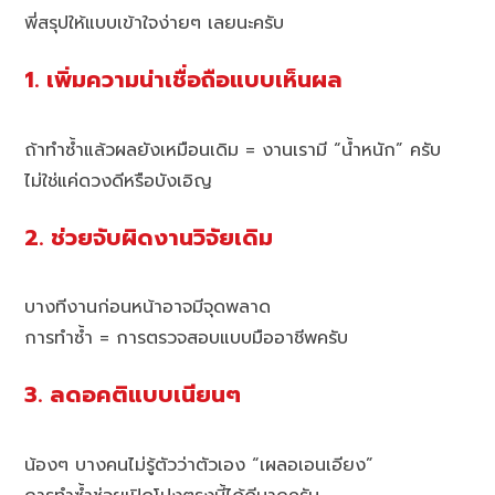
พี่สรุปให้แบบเข้าใจง่ายๆ เลยนะครับ
1. เพิ่มความน่าเชื่อถือแบบเห็นผล
ถ้าทำซ้ำแล้วผลยังเหมือนเดิม = งานเรามี “น้ำหนัก” ครับ
ไม่ใช่แค่ดวงดีหรือบังเอิญ
2. ช่วยจับผิดงานวิจัยเดิม
บางทีงานก่อนหน้าอาจมีจุดพลาด
การทำซ้ำ = การตรวจสอบแบบมืออาชีพครับ
3. ลดอคติแบบเนียนๆ
น้องๆ บางคนไม่รู้ตัวว่าตัวเอง “เผลอเอนเอียง”