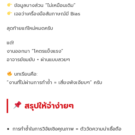
ข้อมูลบางส่วน “ไม่เหมือนเดิม”
เจอว่าเครื่องมือสัมภาษณ์มี Bias
สุดท้ายแก้ใหม่หมดครับ
แต่!
งานออกมา “โคตรแข็งแรง”
อาจารย์ชมยับ + ผ่านแบบสวยๆ
บทเรียนคือ:
“งานที่ไม่ผ่านการทำซ้ำ = เสี่ยงพังเงียบๆ” ครับ
สรุปให้จำง่ายๆ
การทำซ้ำในการวิจัยเชิงคุณภาพ = ตัววัดความน่าเชื่อถือ