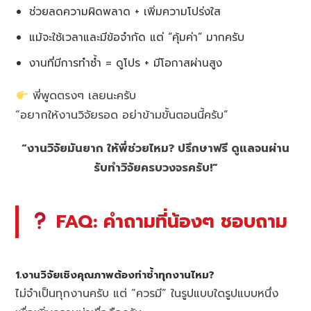
ช่วยลดความผิดพลาด + เพิ่มความโปร่งใส
แม้จะใช้เวลาและมีข้อจำกัด แต่ “คุ้มค่า” มากครับ
งานที่มีการทำซ้ำ = ดูโปร + มีโอกาสผ่านสูง
พี่พูดตรงๆ เลยนะครับ
“อยากให้งานวิจัยรอด อย่าข้ามขั้นตอนนี้ครับ”
“งานวิจัยมันยาก ให้พี่ช่วยไหม? ปรึกษาฟรี ดูแลจนผ่าน
รับทำวิจัยครบวงจรครับ!”
FAQ: คำถามที่น้องๆ ชอบถาม
1.งานวิจัยเชิงคุณภาพต้องทำซ้ำทุกงานไหม?
ไม่จำเป็นทุกงานครับ แต่ “ควรมี” ในรูปแบบใดรูปแบบหนึ่ง