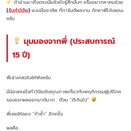
ถ้าอ่านมาถึงตรงนี้แล้วยังรู้สึกมึนๆ หรืออยากหาคนช่วย
[
รับทำวิจัย
]
แบบมืออาชีพ ที่การันตีผลงาน ทักหาพี่ได้เลยนะ
ครับ
มุมมองจากพี่ (ประสบการณ์
15 ปี)
พี่เล่าเคสจริงให้ฟังครับ
มีน้องคนนึงทำวิจัยเชิงคุณภาพเกี่ยวกับพฤติกรรมผู้บริโภค
รอบแรกผลออกมาดีมาก… ดีจน “ดีเกินไป”
พี่เลยให้ลอง “ทำซ้ำ” อีกครั้ง
ผลคือ…