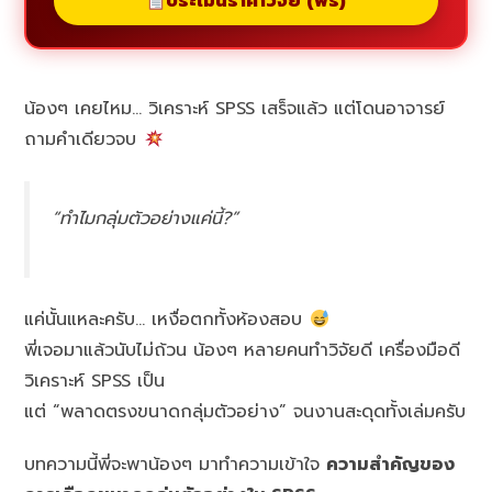
ประเมินราคาวิจัย (ฟรี)
น้องๆ เคยไหม… วิเคราะห์ SPSS เสร็จแล้ว แต่โดนอาจารย์
ถามคำเดียวจบ
“ทำไมกลุ่มตัวอย่างแค่นี้?”
แค่นั้นแหละครับ… เหงื่อตกทั้งห้องสอบ
พี่เจอมาแล้วนับไม่ถ้วน น้องๆ หลายคนทำวิจัยดี เครื่องมือดี
วิเคราะห์ SPSS เป็น
แต่ “พลาดตรงขนาดกลุ่มตัวอย่าง” จนงานสะดุดทั้งเล่มครับ
บทความนี้พี่จะพาน้องๆ มาทำความเข้าใจ
ความสำคัญของ