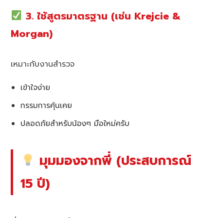
3. ใช้สูตรมาตรฐาน (เช่น Krejcie &
Morgan)
เหมาะกับงานสำรวจ
เข้าใจง่าย
กรรมการคุ้นเคย
ปลอดภัยสำหรับน้องๆ มือใหม่ครับ
มุมมองจากพี่ (ประสบการณ์
15 ปี)