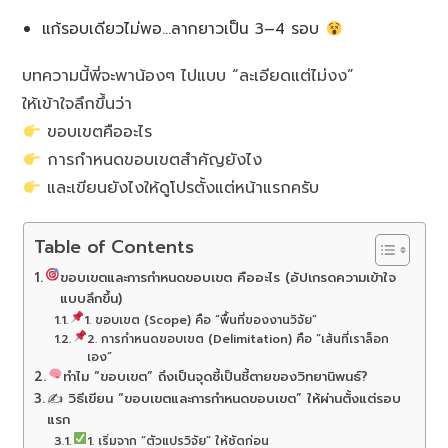
แก้รอบเดียวไม่พอ…ลากยาวเป็น 3–4 รอบ
บทความนี้พี่จะพาน้องๆ ไปแบบ “ละเอียดแต่ไม่งง”
ให้เข้าใจลึกขึ้นว่า
ขอบเขตคืออะไร
การกำหนดขอบเขตสำคัญยังไง
และเขียนยังไงให้ดูโปรตั้งแต่หน้าแรกครับ
Table of Contents
ขอบเขตและการกำหนดขอบเขต คืออะไร (อัปเกรดความเข้าใจ
แบบลึกขึ้น)
1. ขอบเขต (Scope) คือ “พื้นที่ของงานวิจัย”
2. การกำหนดขอบเขต (Delimitation) คือ “เส้นที่เราล็อก
เอง”
ทำไม “ขอบเขต” ถึงเป็นจุดชี้เป็นชี้ตายของวิทยานิพนธ์?
✍️ วิธีเขียน “ขอบเขตและการกำหนดขอบเขต” ให้ผ่านตั้งแต่รอบ
แรก
1. เริ่มจาก “ตัวแปรวิจัย” ให้ชัดก่อน