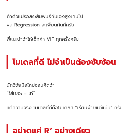
ถ้าตัวแปรอิสระสัมพันธ์กันเองสูงเกินไป
ผล Regression จะเพี้ยนทันทีครับ
พี่แนะนำว่าให้เช็กค่า VIF ทุกครั้งครับ
โมเดลที่ดี ไม่จำเป็นต้องซับซ้อน
นักวิจัยมือใหม่ชอบคิดว่า
“ใส่เยอะ = เท่”
แต่ความจริง โมเดลที่ดีคือโมเดลที่ “เรียบง่ายแต่แม่น” ครับ
อย่าดูแค่ R² อย่างเดียว