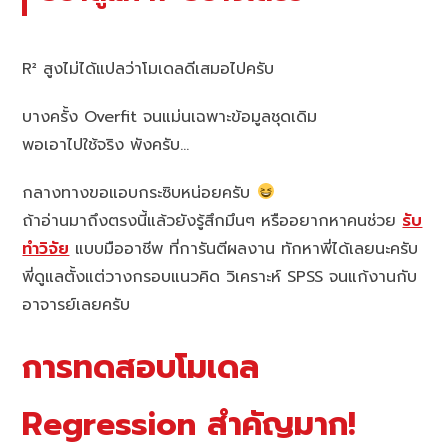
R² สูงไม่ได้แปลว่าโมเดลดีเสมอไปครับ
บางครั้ง Overfit จนแม่นเฉพาะข้อมูลชุดเดิม
พอเอาไปใช้จริง พังครับ…
กลางทางขอแอบกระซิบหน่อยครับ
ถ้าอ่านมาถึงตรงนี้แล้วยังรู้สึกมึนๆ หรืออยากหาคนช่วย
รับ
ทำวิจัย
แบบมืออาชีพ ที่การันตีผลงาน ทักหาพี่ได้เลยนะครับ
พี่ดูแลตั้งแต่วางกรอบแนวคิด วิเคราะห์ SPSS จนแก้งานกับ
อาจารย์เลยครับ
การทดสอบโมเดล
Regression สำคัญมาก!