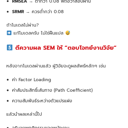
RMSEA
→ ต่ำกว่า 0.08 พี่ถือว่าสอบผ่าน
SRMR
→ ควรต่ำกว่า 0.08
ถ้าโมเดลไม่ผ่าน?
แก้โมเดลครับ ไม่ใช่ฝืนแปล
ตีความผล SEM ให้ “ตอบโจทย์งานวิจัย”
หลังจากโมเดลผ่านแล้ว ผู้วิจัยจะดูผลลัพธ์หลักๆ เช่น
ค่า Factor Loading
ค่าสัมประสิทธิ์เส้นทาง (Path Coefficient)
ความสัมพันธ์ระหว่างตัวแปรแฝง
แล้วนำผลเหล่านี้ไป
อธิบายพฤติกรรมของพนักงาน