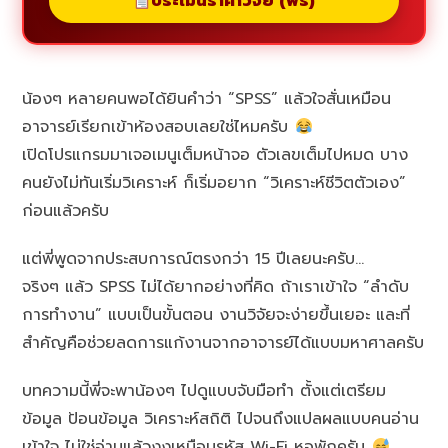
ประเมินราคาวิจัย (ฟรี)
น้องๆ หลายคนพอได้ยินคำว่า “SPSS” แล้วใจสั่นเหมือน
อาจารย์เรียกเข้าห้องสอบเลยใช่ไหมครับ
เปิดโปรแกรมมาเจอเมนูเต็มหน้าจอ ตัวเลขเต็มไปหมด บาง
คนยังไม่ทันเริ่มวิเคราะห์ ก็เริ่มอยาก “วิเคราะห์ชีวิตตัวเอง”
ก่อนแล้วครับ
แต่พี่พูดจากประสบการณ์ตรงกว่า 15 ปีเลยนะครับ…
จริงๆ แล้ว SPSS ไม่ได้ยากอย่างที่คิด ถ้าเราเข้าใจ “ลำดับ
การทำงาน” แบบเป็นขั้นตอน งานวิจัยจะง่ายขึ้นเยอะ และที่
สำคัญคือช่วยลดการแก้งานจากอาจารย์ได้แบบมหาศาลครับ
บทความนี้พี่จะพาน้องๆ ไปดูแบบจับมือทำ ตั้งแต่เตรียม
ข้อมูล ป้อนข้อมูล วิเคราะห์สถิติ ไปจนถึงแปลผลแบบคนอ่าน
เข้าใจ ไม่ใช่อ่านแล้วงงเหมือนรหัส Wi-Fi หอพักครับ