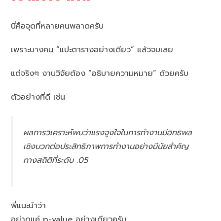
นี่คือจุดที่หลายคนพลาดครับ
เพราะบางคน “แปะตารางอย่างเดียว” แล้วจบเลย
แต่จริงๆ งานวิจัยต้อง “อธิบายความหมาย” ด้วยครับ
ตัวอย่างที่ดี เช่น
ผลการวิเคราะห์พบว่าแรงจูงใจในการทำงานมีอิทธิพล
เชิงบวกต่อประสิทธิภาพการทำงานอย่างมีนัยสำคัญ
ทางสถิติที่ระดับ .05
พี่แนะนำว่า
อย่าดูแค่ p-value อย่างเดียวครับ