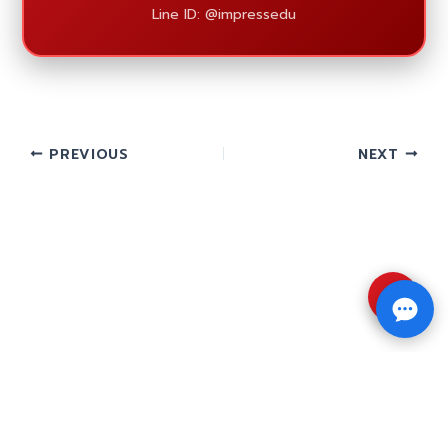
Line ID: @impressedu
PREVIOUS
NEXT
⇧