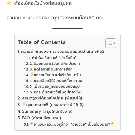
ต้องเช็คอะไรบ้างก่อนสรุปผล
อ่านจบ = งานน้องจะ “ถูกต้องระดับมือโปร” ครับ
Table of Contents
ความสำคัญของการตรวจสอบสมมติฐานใน SPSS
1. ทำให้ผลวิเคราะห์ “น่าเชื่อถือ”
2. ป้องกันการใช้สถิติผิดประเภท
3. ลดโอกาสโดนอาจารย์ทัก
แทรกเนียนๆ แต่จริงใจนะครับ
4. ช่วยเลือกวิธีวิเคราะห์ที่เหมาะสม
5. เพิ่มความถูกต้องของข้อสรุป
6. ยกระดับงานวิจัยให้ดูมืออาชีพ
สมมติฐานที่ต้องเช็คบ่อย (พี่สรุปให้)
มุมมองจากพี่ (ประสบการณ์ 15 ปี)
Summary (สรุปให้เข้าใจง่าย)
FAQ (คำถามที่พบบ่อย)
อ่านจบแล้ว... ยังรู้สึกว่า "งานวิจัย" เป็นเรื่องยาก?