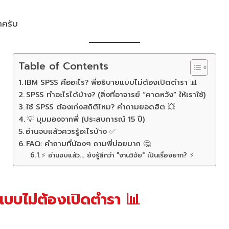
้ำครับ
Table of Contents
IBM SPSS คืออะไร? พี่อธิบายแบบไม่ต้องเปิดตำรา 📊
SPSS ทำอะไรได้บ้าง? (สิ่งที่อาจารย์ “คาดหวัง” ให้เราใช้)
ใช้ SPSS ต้องเก่งสถิติไหม? คำถามยอดฮิต 💥
💡 มุมมองจากพี่ (ประสบการณ์ 15 ปี)
อ่านจบแล้วควรรู้อะไรบ้าง ✅
FAQ: คำถามที่น้องๆ ถามพี่บ่อยมาก 🤔
⚡ อ่านจบแล้ว... ยังรู้สึกว่า "งานวิจัย" เป็นเรื่องยาก? ⚡
แบบไม่ต้องเปิดตำรา 📊