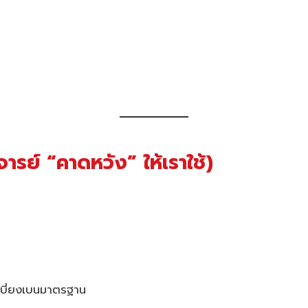
จารย์ “คาดหวัง” ให้เราใช้)
นเบี่ยงเบนมาตรฐาน