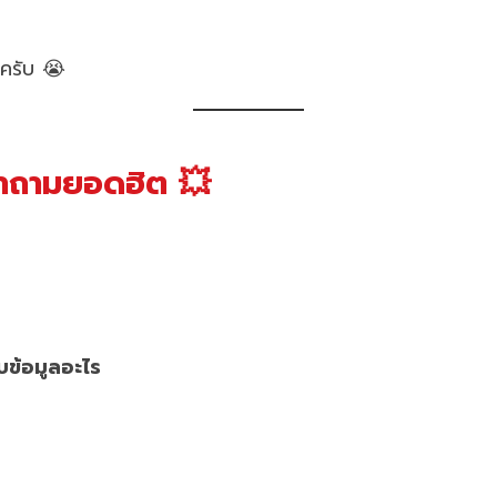
ครับ 😭
คำถามยอดฮิต 💥
ับข้อมูลอะไร