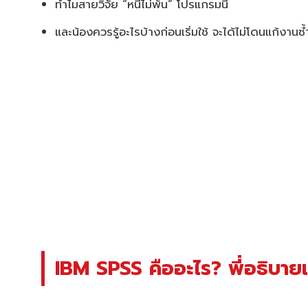
ทำไมสายวิจัย “หนีไม่พ้น” โปรแกรมนี้
และน้องควรรู้อะไรบ้างก่อนเริ่มใช้ จะได้ไม่โดนแก้งานซ
IBM SPSS คืออะไร? พี่อธิบาย