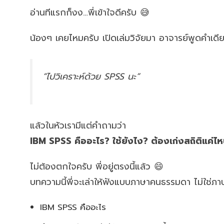
อ่านทีแรกก็งง…พี่เข้าใจดีครับ 😅
น้องๆ เคยไหมครับ เปิดเล่มวิจัยมา อาจารย์พูดคำเดียว
“ไปวิเคราะห์ด้วย SPSS นะ”
แล้วในหัวเรามีแต่คำถามว่า
IBM SPSS คืออะไร? ใช้ยังไง? ต้องเก่งสถิติแค่ไหน
ไม่ต้องตกใจครับ พี่อยู่ตรงนี้แล้ว 😄
บทความนี้พี่จะเล่าให้ฟังแบบภาษาคนธรรมดา ไม่ใช่ภา
IBM SPSS คืออะไร