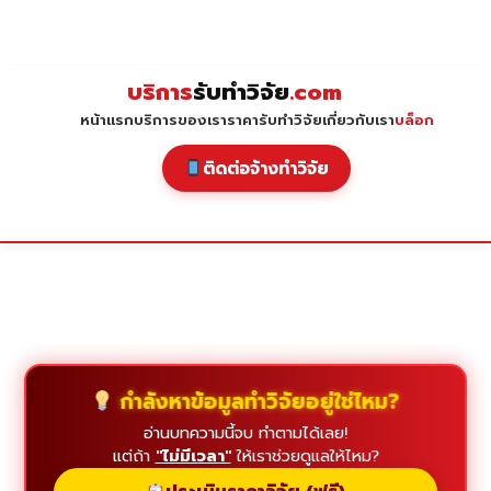
Skip
to
content
บริการ
รับทำวิจัย
.com
หน้าแรก
บริการของเรา
ราคารับทำวิจัย
เกี่ยวกับเรา
บล็อก
ติดต่อจ้างทำวิจัย
กำลังหาข้อมูลทำวิจัยอยู่ใช่ไหม?
อ่านบทความนี้จบ ทำตามได้เลย!
แต่ถ้า
"ไม่มีเวลา"
ให้เราช่วยดูแลให้ไหม?