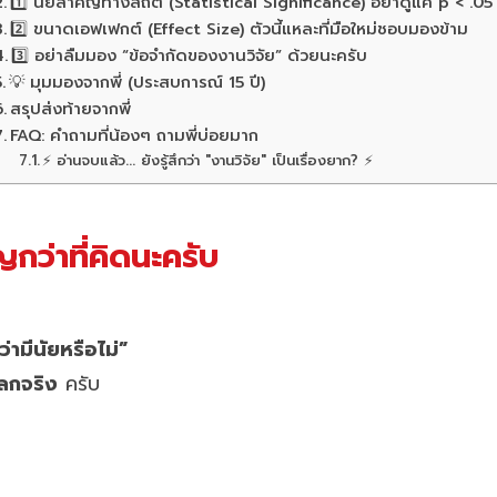
1️⃣ นัยสำคัญทางสถิติ (Statistical Significance) อย่าดูแค่ p < .05
2️⃣ ขนาดเอฟเฟกต์ (Effect Size) ตัวนี้แหละที่มือใหม่ชอบมองข้าม
3️⃣ อย่าลืมมอง “ข้อจำกัดของงานวิจัย” ด้วยนะครับ
💡 มุมมองจากพี่ (ประสบการณ์ 15 ปี)
สรุปส่งท้ายจากพี่
FAQ: คำถามที่น้องๆ ถามพี่บ่อยมาก
⚡ อ่านจบแล้ว... ยังรู้สึกว่า "งานวิจัย" เป็นเรื่องยาก? ⚡
ว่าที่คิดนะครับ
ว่ามีนัยหรือไม่”
ลกจริง
ครับ