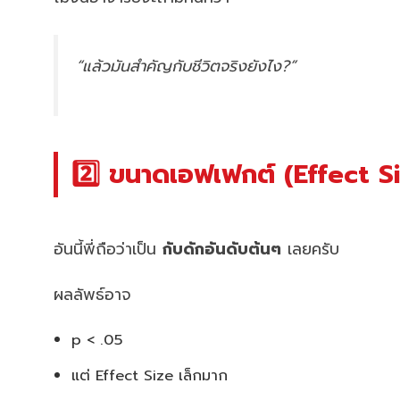
“แล้วมันสำคัญกับชีวิตจริงยังไง?”
2️⃣ ขนาดเอฟเฟกต์ (Effect Siz
อันนี้พี่ถือว่าเป็น
กับดักอันดับต้นๆ
เลยครับ
ผลลัพธ์อาจ
p < .05
แต่ Effect Size เล็กมาก