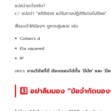
แปลว่าอะไรครับ?
👉 แปลว่า “สถิติสวย แต่ในทางปฏิบัติแทบไม่มีผล”
พี่แนะนำให้น้องๆ ดูควบคู่เสมอ เช่น
Cohen’s d
Eta squared
R²
เพราะ
งานวิจัยที่ดี ต้องตอบได้ทั้ง ‘มีนัย’ และ ‘
3️⃣ อย่าลืมมอง “ข้อจำกัดของ