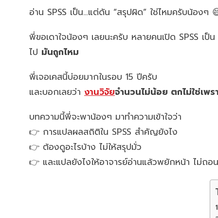
อ่าน SPSS เป็น…แต่ดัน “สรุปผิด” ใช่ไหมครับน้องๆ 
พี่ขอเดาใจน้องๆ เลยนะครับ หลายคนเปิด SPSS เป็น กด
ไป
มันถูกไหม
พี่เจอเคสนี้บ่อยมากในรอบ 15 ปีครับ
และบอกเลยว่า
งานวิจัย
จำนวนไม่น้อย ตกไม่ใช่เพรา
บทความนี้พี่จะพาน้องๆ มาทำความเข้าใจว่า
👉 การแปลผลสถิติใน SPSS สำคัญยังไง
👉 ต้องดูอะไรบ้าง ไม่ให้สรุปมั่ว
👉 และแปลยังไงให้อาจารย์อ่านแล้วพยักหน้า ไม่ถอ