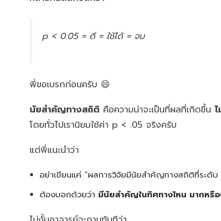
p < 0.05 = ดี = ใช้ได้ = จบ
พี่ขอเบรกก่อนครับ 😄
นัยสำคัญทางสถิติ
คือความน่าจะเป็นที่ผลที่เกิดขึ้น
ไ
โดยทั่วไปเรานิยมใช้ค่า p < .05 จริงครับ
แต่พี่แนะนำว่า
อย่าเขียนแค่ “ผลการวิจัยมีนัยสำคัญทางสถิติที่ระดับ
ต้องบอกด้วยว่า
มีนัยสำคัญในทิศทางไหน มากหรือ
ไม่งั้นอาจารย์จะถามทันทีว่า