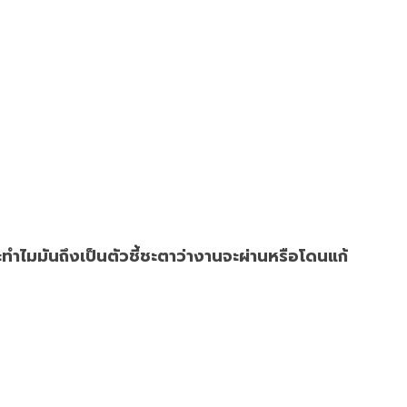
ะทำไมมันถึงเป็นตัวชี้ชะตาว่างานจะผ่านหรือโดนแก้