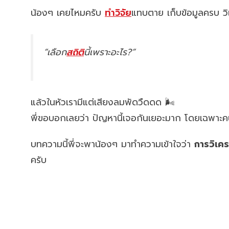
น้องๆ เคยไหมครับ
ทำวิจัย
แทบตาย เก็บข้อมูลครบ วิ
“เลือก
สถิติ
นี้เพราะอะไร?”
แล้วในหัวเรามีแต่เสียงลมพัดวืดดด 🌬️
พี่ขอบอกเลยว่า ปัญหานี้เจอกันเยอะมาก โดยเฉพาะคนที
บทความนี้พี่จะพาน้องๆ มาทำความเข้าใจว่า
การวิเคร
ครับ