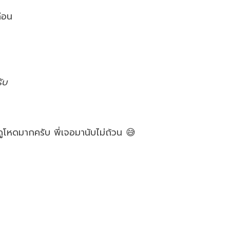
ดือน
รับ
ูโหดมากครับ พี่เจอมานับไม่ถ้วน 😅