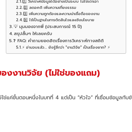
1️⃣ วิเคราะห์ข้อมูลได้อย่างเป็นระบบ ไม่ใช่เดาเอา
2️⃣ ลดอคติ เพิ่มความเที่ยงธรรม
3️⃣ เพิ่มความถูกต้องและความน่าเชื่อถือของงาน
4️⃣ ใช้เป็นฐานในการตัดสินใจและเชิงนโยบาย
💡 มุมมองจากพี่ (ประสบการณ์ 15 ปี)
สรุปสั้นๆ ให้เลยครับ
❓ FAQ: คำถามยอดฮิตเรื่องการวิเคราะห์ทางสถิติ
⚡ อ่านจบแล้ว... ยังรู้สึกว่า "งานวิจัย" เป็นเรื่องยาก? ⚡
จของงานวิจัย (ไม่ใช่ของแถม)
่ใช่แค่ขั้นตอนหนึ่งในบทที่ 4 แต่เป็น “หัวใจ” ที่เชื่อมข้อมูลก