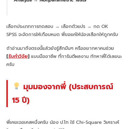
เลือกประเภทการทดสอบ → เลือกตัวแปร → กด OK
SPSS จะจัดการให้เกือบหมด พี่ขอแค่ให้น้องเลือกให้ถูกครับ
ถ้าอ่านมาถึงตรงนี้แล้วยังรู้สึกมึนๆ หรืออยากหาคนช่วย
[
รับทำวิจัย
]
แบบมืออาชีพ ที่การันตีผลงาน ทักหาพี่ได้เลยนะ
ครับ
มุมมองจากพี่ (ประสบการณ์
15 ปี)
พี่เคยเจอเคสหนึ่งครับ น้อง ป.โท ใช้ Chi-Square วิเคราะห์