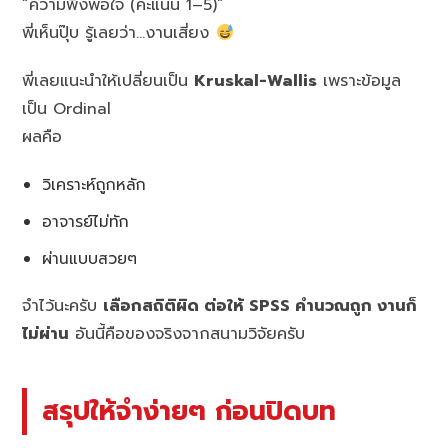
“ความพึงพอใจ (คะแนน 1–5)”
พี่เห็นปุ๊บ รู้เลยว่า…งานเสี่ยง
พี่เลยแนะนำให้เปลี่ยนเป็น
Kruskal-Wallis
เพราะข้อมูล
เป็น Ordinal
ผลคือ
วิเคราะห์ถูกหลัก
อาจารย์ไม่ทัก
ผ่านแบบสวยๆ
จำไว้นะครับ
เลือกสถิติผิด ต่อให้ SPSS คำนวณถูก งานก็
ไม่ผ่าน
อันนี้คือของจริงจากสนามวิจัยครับ
สรุปให้จำง่ายๆ ก่อนปิดบท