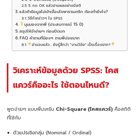
5. กด OK แล้วอ่านผลอย่างมีสติ
แล้วถ้าข้อมูลไม่เข้าเงื่อนไขพาราเมตริก ต้องทำยังไง?
วิธีทำคร่าวๆ ใน SPSS
มุมมองจากพี่ (ประสบการณ์ 15 ปี)
สรุปให้จำง่ายๆ ก่อนปิดบท
FAQ คำถามที่น้องๆ ถามพี่บ่อยมาก
อ่านจบแล้ว... ยังรู้สึกว่า "งานวิจัย" เป็นเรื่องยาก?
วิเคราะห์ข้อมูลด้วย SPSS: ไคส
แควร์คืออะไร ใช้ตอนไหนดี?
พูดง่ายๆ แบบพี่นะครับ
Chi-Square (ไคสแควร์)
คือสถิติ
ที่ใช้กับ
ตัวแปรเชิงกลุ่ม (Nominal / Ordinal)