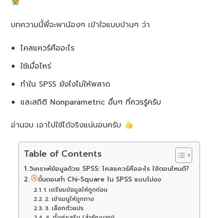
บทความนี้พี่จะพาน้องๆ เข้าใจแบบบ้านๆ ว่า
ไคสแควร์คืออะไร
ใช้เมื่อไหร่
ทำใน SPSS ยังไงไม่ให้พลาด
และสถิติ Nonparametric อื่นๆ ที่ควรรู้ครับ
อ่านจบ เอาไปใช้ได้จริงแน่นอนครับ
Table of Contents
วิเคราะห์ข้อมูลด้วย SPSS: ไคสแควร์คืออะไร ใช้ตอนไหนดี?
ขั้นตอนทำ Chi-Square ใน SPSS แบบไม่งง
1. เตรียมข้อมูลให้ถูกก่อน
2. เข้าเมนูให้ถูกทาง
3. เลือกตัวแปร
4. ตั้งค่าเสริม (สำคัญมาก!)