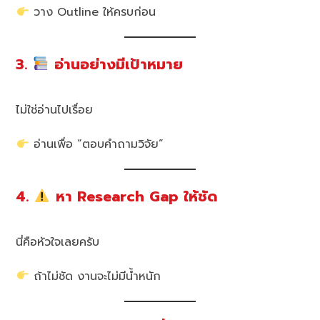
วาง Outline ให้ครบก่อน
3.
อ่านอย่างมีเป้าหมาย
ไม่ใช่อ่านไปเรื่อย
อ่านเพื่อ “ตอบคำถามวิจัย”
4.
หา Research Gap ให้ชัด
นี่คือหัวใจเลยครับ
ถ้าไม่ชัด งานจะไม่มีน้ำหนัก