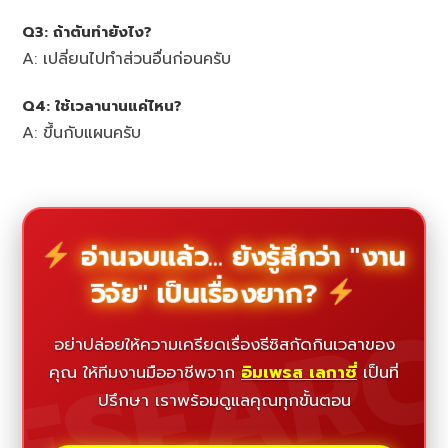
Q3: ถ้าตันทำยังไง?
A: เปลี่ยนไปทำส่วนอื่นก่อนครับ
Q4: ใช้เวลานานแค่ไหน?
A: ขึ้นกับแผนครับ
อ่านจบแล้ว... ยังรู้สึกว่า "งาน
วิจัย" เป็นเรื่องยาก?
ESEAR
อย่าปล่อยให้ความเครียดเรื่องธีซิสกัดกินเวลาของ
คุณ ให้ทีมงานมืออาชีพจาก
อิมเพรส เลกาซี่
เป็นที่
ปรึกษา เราพร้อมดูแลคุณทุกขั้นตอน