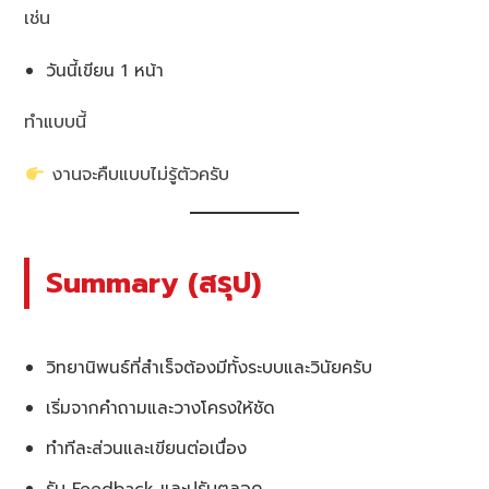
เช่น
วันนี้เขียน 1 หน้า
ทำแบบนี้
งานจะคืบแบบไม่รู้ตัวครับ
Summary (สรุป)
วิทยานิพนธ์ที่สำเร็จต้องมีทั้งระบบและวินัยครับ
เริ่มจากคำถามและวางโครงให้ชัด
ทำทีละส่วนและเขียนต่อเนื่อง
รับ Feedback และปรับตลอด