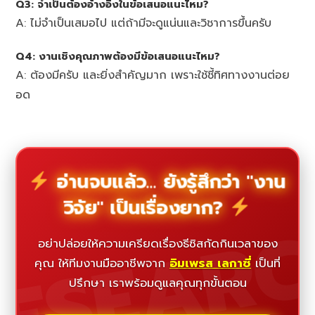
Q3: จำเป็นต้องอ้างอิงในข้อเสนอแนะไหม?
A: ไม่จำเป็นเสมอไป แต่ถ้ามีจะดูแน่นและวิชาการขึ้นครับ
Q4: งานเชิงคุณภาพต้องมีข้อเสนอแนะไหม?
A: ต้องมีครับ และยิ่งสำคัญมาก เพราะใช้ชี้ทิศทางงานต่อย
อด
อ่านจบแล้ว... ยังรู้สึกว่า "งาน
วิจัย" เป็นเรื่องยาก?
ESEAR
อย่าปล่อยให้ความเครียดเรื่องธีซิสกัดกินเวลาของ
คุณ ให้ทีมงานมืออาชีพจาก
อิมเพรส เลกาซี่
เป็นที่
ปรึกษา เราพร้อมดูแลคุณทุกขั้นตอน