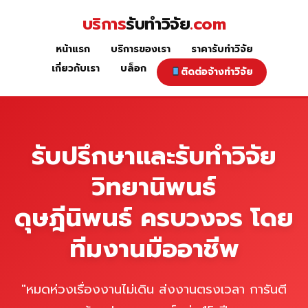
Skip
บริการ
รับทำวิจัย
.com
to
content
หน้าแรก
บริการของเรา
ราคารับทำวิจัย
หน้าแรก
เกี่ยวกับเรา
บล็อก
ติดต่อจ้างทำวิจัย
รับปรึกษาและรับทำวิจัย
วิทยานิพนธ์
ดุษฎีนิพนธ์ ครบวงจร โดย
ทีมงานมืออาชีพ
"หมดห่วงเรื่องงานไม่เดิน ส่งงานตรงเวลา การันตี