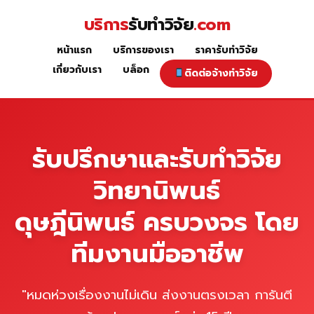
Skip
บริการ
รับทำวิจัย
.com
to
content
หน้าแรก
บริการของเรา
ราคารับทำวิจัย
หน้าแรก
เกี่ยวกับเรา
บล็อก
ติดต่อจ้างทำวิจัย
รับปรึกษาและรับทำวิจัย
วิทยานิพนธ์
ดุษฎีนิพนธ์ ครบวงจร โดย
ทีมงานมืออาชีพ
"หมดห่วงเรื่องงานไม่เดิน ส่งงานตรงเวลา การันตี