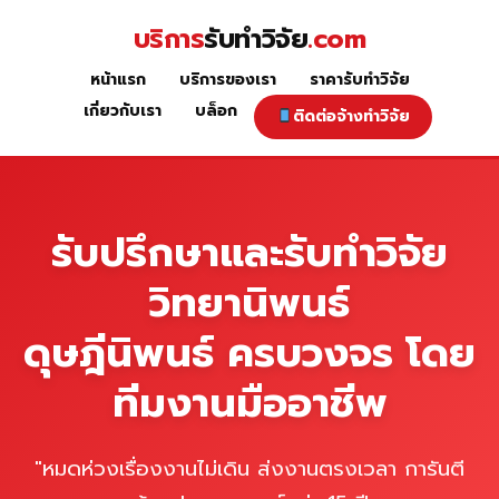
Skip
บริการ
รับทำวิจัย
.com
to
content
หน้าแรก
บริการของเรา
ราคารับทำวิจัย
หน้าแรก
เกี่ยวกับเรา
บล็อก
ติดต่อจ้างทำวิจัย
รับปรึกษาและรับทำวิจัย
วิทยานิพนธ์
ดุษฎีนิพนธ์ ครบวงจร โดย
ทีมงานมืออาชีพ
"หมดห่วงเรื่องงานไม่เดิน ส่งงานตรงเวลา การันตี