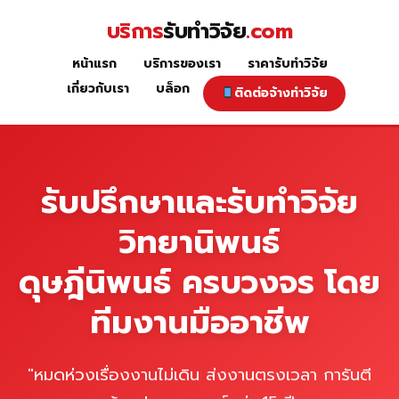
Skip
บริการ
รับทำวิจัย
.com
to
content
หน้าแรก
บริการของเรา
ราคารับทำวิจัย
หน้าแรก
เกี่ยวกับเรา
บล็อก
ติดต่อจ้างทำวิจัย
รับปรึกษาและรับทำวิจัย
วิทยานิพนธ์
ดุษฎีนิพนธ์ ครบวงจร โดย
ทีมงานมืออาชีพ
"หมดห่วงเรื่องงานไม่เดิน ส่งงานตรงเวลา การันตี