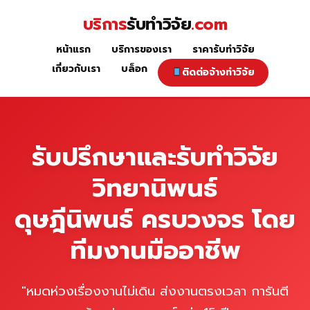
Skip
บริการ
รับทำวิจัย
.com
to
content
หน้าแรก
บริการของเรา
ราคารับทำวิจัย
หน้าแรก
เกี่ยวกับเรา
บล็อก
ติดต่อจ้างทำวิจัย
รับปรึกษาและรับทำวิจัย
วิทยานิพนธ์
ดุษฎีนิพนธ์ ครบวงจร โดย
ทีมงานมืออาชีพ
"หมดห่วงเรื่องงานไม่เดิน ส่งงานตรงเวลา การันตี