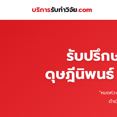
Skip
บริการ
รับทำวิจัย
.com
to
content
หน้าแรก
รับปรึก
ดุษฎีนิพนธ
"หมดห่วง
ดำเ