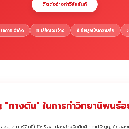
ติดต่อจ้างทำวิจัยทันที
เลกาซี่ จำกัด
⚖️ มีสัญญาจ้าง
🔒 ข้อมูลเป็นความลับ
✅
 "ทางตัน" ในการทำวิทยานิพนธ์อยู
่งอยู่ ความรู้สึกนี้ไม่ใช่เรื่องแปลกสำหรับนักศึกษาปริญญาโท-เอ