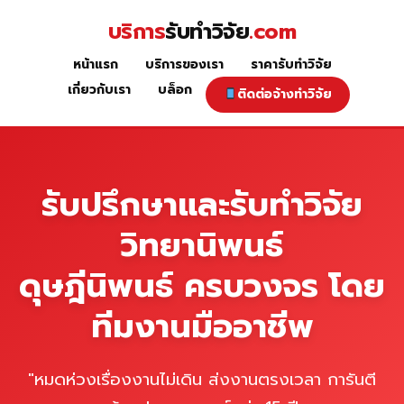
Skip
บริการ
รับทำวิจัย
.com
to
content
หน้าแรก
บริการของเรา
ราคารับทำวิจัย
หน้าแรก
เกี่ยวกับเรา
บล็อก
ติดต่อจ้างทำวิจัย
รับปรึกษาและรับทำวิจัย
วิทยานิพนธ์
ดุษฎีนิพนธ์ ครบวงจร โดย
ทีมงานมืออาชีพ
"หมดห่วงเรื่องงานไม่เดิน ส่งงานตรงเวลา การันตี