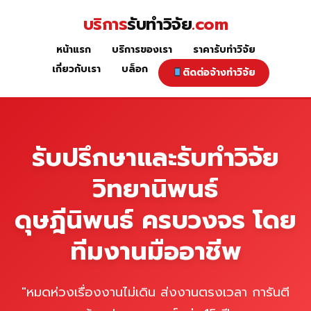
Skip
บริการ
รับทำวิจัย
.com
to
content
หน้าแรก
บริการของเรา
ราคารับทำวิจัย
หน้าแรก
เกี่ยวกับเรา
บล็อก
ติดต่อจ้างทำวิจัย
รับปรึกษาและรับทำวิจัย
วิทยานิพนธ์
ดุษฎีนิพนธ์ ครบวงจร โดย
ทีมงานมืออาชีพ
"หมดห่วงเรื่องงานไม่เดิน ส่งงานตรงเวลา การันตี