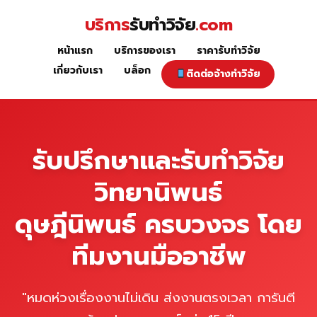
Skip
บริการ
รับทำวิจัย
.com
to
content
หน้าแรก
บริการของเรา
ราคารับทำวิจัย
หน้าแรก
เกี่ยวกับเรา
บล็อก
ติดต่อจ้างทำวิจัย
รับปรึกษาและรับทำวิจัย
วิทยานิพนธ์
ดุษฎีนิพนธ์ ครบวงจร โดย
ทีมงานมืออาชีพ
"หมดห่วงเรื่องงานไม่เดิน ส่งงานตรงเวลา การันตี